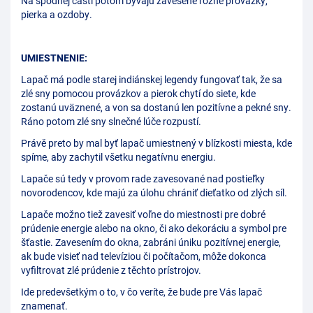
Na spodnej části potom bývajú zavesené rôzné provázky,
pierka a ozdoby.
UMIESTNENIE:
Lapač má podle starej indiánskej legendy fungovať tak, že sa
zlé sny pomocou provázkov a pierok chytí do siete, kde
zostanú uväznené, a von sa dostanú len pozitívne a pekné sny.
Ráno potom zlé sny slnečné lúče rozpustí.
Právě preto by mal byť lapač umiestnený v blízkosti miesta, kde
spíme, aby zachytil všetku negatívnu energiu.
Lapače sú tedy v provom rade zavesované nad postieľky
novorodencov, kde majú za úlohu chrániť dieťatko od zlých síl.
Lapače možno tiež zavesiť voľne do miestnosti pre dobré
prúdenie energie alebo na okno, či ako dekoráciu a symbol pre
šťastie. Zavesením do okna, zabráni úniku pozitívnej energie,
ak bude visieť nad televíziou či počítačom, môže dokonca
vyfiltrovat zlé prúdenie z těchto prístrojov.
Ide predevšetkým o to, v čo veríte, že bude pre Vás lapač
znamenať.