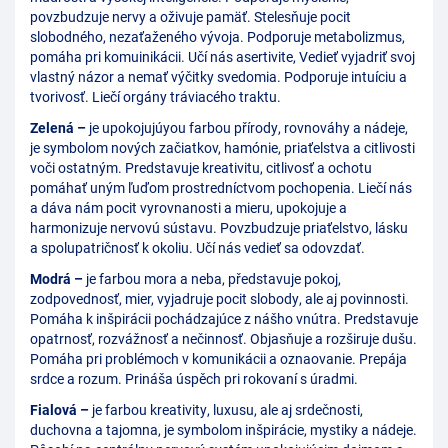
povzbudzuje nervy a oživuje pamäť. Stelesňuje pocit
slobodného, nezaťaženého vývoja. Podporuje metabolizmus,
pomáha pri komuinikácii. Učí nás asertivite, Vedieť vyjadriť svoj
vlastný názor a nemať výčitky svedomia. Podporuje intuíciu a
tvorivosť. Liečí orgány tráviacého traktu.
Zelená –
je upokojujúyou farbou přírody, rovnováhy a nádeje,
je symbolom nových začiatkov, hamónie, priaťelstva a citlivosti
voči ostatným. Predstavuje kreativitu, citlivosť a ochotu
pomáhať uným ľuďom prostredníctvom pochopenia. Liečí nás
a dáva nám pocit vyrovnanosti a mieru, upokojuje a
harmonizuje nervovú sústavu. Povzbudzuje priaťelstvo, lásku
a spolupatričnosť k okoliu. Učí nás vedieť sa odovzdať.
Modrá –
je farbou mora a neba, představuje pokoj,
zodpovednosť, mier, vyjadruje pocit slobody, ale aj povinnosti.
Pomáha k inšpirácii pochádzajúce z nášho vnútra. Predstavuje
opatrnosť, rozvážnosť a nečinnosť. Objasňuje a rozširuje dušu.
Pomáha pri problémoch v komunikácii a oznaovanie. Prepája
srdce a rozum. Prináša úspěch pri rokovaní s úradmi.
Fialová –
je farbou kreativity, luxusu, ale aj srdečnosti,
duchovna a tajomna, je symbolom inšpirácie, mystiky a nádeje.