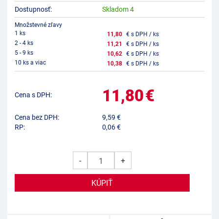
Dostupnosť:
Skladom 4
Množstevné zľavy
1 ks
11,80
€ s DPH / ks
2 - 4 ks
11,21
€ s DPH / ks
5 - 9 ks
10,62
€ s DPH / ks
10 ks a viac
10,38
€ s DPH / ks
11,80
€
Cena s DPH:
Cena bez DPH:
9,59
€
RP:
0,06 €
-
+