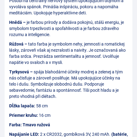
Pôsobí na centrálny nervový systém upokojujúcim dojmom a
vyvoláva spánok. Prinášia inšpiráciu, pokoru a napomáha
meditáciám. Upokojuje hyperaktívne deti.
Hnědá –
je farbou prírody a dodáva pokojnú, stálú energiu, je
smybolom trpezlivosti a spoľahlivosti a je farbou zdravého
rozumu a inteligencie.
Růžová –
tato farba je symbolom nehy, jemnosti a romatickej
lásky, zároveň však aj nezralosti a naivity. Je označovaná ako
farba srdca. Prezrádza sentimentalitu a jemnosť. Uvolňuje
napätie vo svaloch a v mysli.
Tyrkysová –
spája blahodárné účinky modrej a zelenej a tým
nás očisťuje a zároveň posilňuje. Má upokojujúce účinky na
telo i dušu. Symbolizuje slobodnú dušu. Podporuje
sebavedomie, fantáziu a spontánnosť. Tíši pocit hladu a je
preto vhodná při diétach.
Dĺžka lapača:
58 cm
Priemer kruhu:
16 cm
Farba: Tmavo ružová
Napájanie LED:
2 x CR2032, gombíková 3V, 240 mAh.
(batérie,