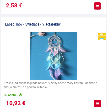
2,58
€
Kúpiť
Lapač snov - Svietiace - Viacfarebný
Krásna indiánska legenda hovorí: "Všetky nočné mory zostanú na tkacie
sieti, a zmiznú do prvého svítania,
Skladom 8
10,92
€
Kúpiť