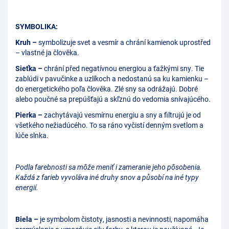
SYMBOLIKA:
Kruh –
symbolizuje svet a vesmír a chrání kamienok uprostřed
– vlastné ja člověka.
Sieťka –
chrání před negatívnou energiou a ťažkými sny. Tie
zablúdi v pavučinke a uzlíkoch a nedostanú sa ku kamienku –
do energetického poľa člověka. Zlé sny sa odrážajú. Dobré
alebo poučné sa prepúšťajú a skľznú do vedomia snívajúcého.
Pierka –
zachytávajú vesmírnu energiu a sny a filtrujú je od
všetkého nežiadúcého. To sa ráno vyčistí denným svetlom a
lúče slnka.
Podla farebnosti sa môže meniť i zameranie jeho pôsobenia.
Každá z farieb vyvoláva iné druhy snov a působí na iné typy
energií.
Biela –
je symbolom čistoty, jasnosti a nevinnosti, napomáha