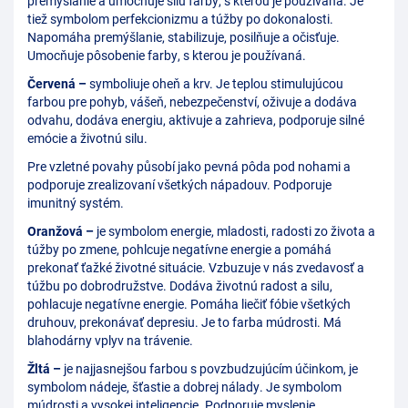
premýslanie a umocňuje silu farby, s kterou je používaná. Je
tiež symbolom perfekcionizmu a túžby po dokonalosti.
Napomáha premýšlanie, stabilizuje, posilňuje a očisťuje.
Umocňuje pôsobenie farby, s kterou je používaná.
Červená –
symboliuje oheň a krv. Je teplou stimulujúcou
farbou pre pohyb, vášeň, nebezpečenství, oživuje a dodáva
odvahu, dodáva energiu, aktivuje a zahrieva, podporuje silné
emócie a životnú silu.
Pre vzletné povahy působí jako pevná pôda pod nohami a
podporuje zrealizovaní všetkých nápadouv. Podporuje
imunitný systém.
Oranžová –
je symbolom energie, mladosti, radosti zo života a
túžby po zmene, pohlcuje negatívne energie a pomáhá
prekonať ťažké životné situácie. Vzbuzuje v nás zvedavosť a
túžbu po dobrodružstve. Dodáva životnú radost a silu,
pohlacuje negatívne energie. Pomáha liečiť fóbie všetkých
druhouv, prekonávať depresiu. Je to farba múdrosti. Má
blahodárny vplyv na trávenie.
Žltá –
je najjasnejšou farbou s povzbudzujúcím účinkom, je
symbolom nádeje, šťastie a dobrej nálady. Je symbolom
múdrosti a vysokej inteligencie. Podporuje myslenie,