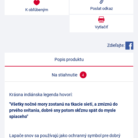
Poslat odkaz
K obľúbeným
Vytlačiť
Zdieľajte:
Popis produktu
Na stiahnutie
4
Krásna indiánska legenda hovorí:
"Všetky nočné mory zostanú na tkacie sieti, a zmiznú do
prvého svítania, dobré sny potom skľznu spät do mysle
spiaceho"
Lapače snov sa používajú jako ochranný symbol pre dobrý