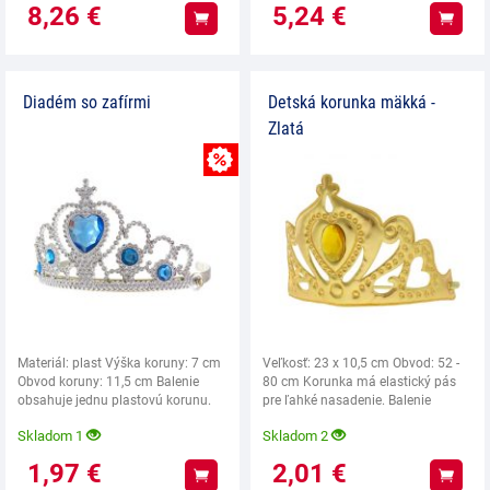
8,26
€
5,24
€
Kúpiť
Kúpiť
Diadém so zafírmi
Detská korunka mäkká -
Zlatá
MNOŽSTEVNÁ ZĽAVY
Materiál: plast Výška koruny: 7 cm
Veľkosť: 23 x 10,5 cm Obvod: 52 -
Obvod koruny: 11,5 cm Balenie
80 cm Korunka má elastický pás
obsahuje jednu plastovú korunu.
pre ľahké nasadenie. Balenie
obsahuje jednu
Skladom 1
Skladom 2
1,97
€
2,01
€
Kúpiť
Kúpiť