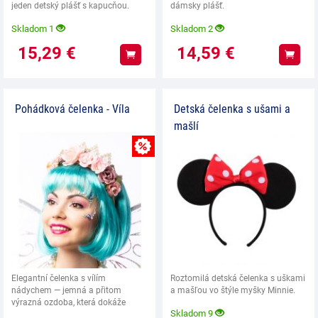
jeden detský plášť s kapucňou.
dámsky plášť.
UPOZORNENIE:
Skladom 1
Skladom 2
15,29
€
14,59
€
Kúpiť
Kúpiť
Pohádková čelenka - Víla
Detská čelenka s ušami a
mašlí
MNOŽSTEVNÁ ZĽAVY
Elegantní čelenka s vílím
Roztomilá detská čelenka s uškami
nádychem — jemná a přitom
a mašľou vo štýle myšky Minnie.
výrazná ozdoba, která dokáže
Skladom 9
proměnit obyčejný účes v