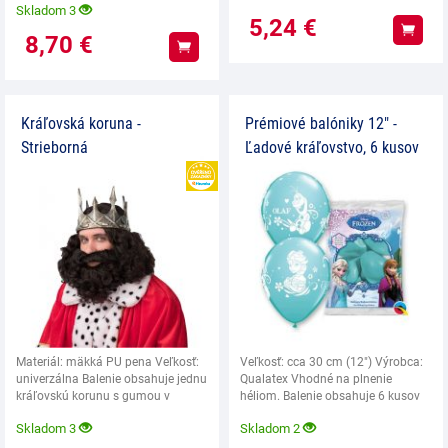
Skladom 3
5,24
€
Kúpiť
8,70
€
Kúpiť
Kráľovská koruna -
Prémiové balóniky 12" -
Strieborná
Ľadové kráľovstvo, 6 kusov
HEUREKA
Materiál: mäkká PU pena Veľkosť:
Veľkosť: cca 30 cm (12") Výrobca:
univerzálna Balenie obsahuje jednu
Qualatex Vhodné na plnenie
kráľovskú korunu s gumou v
héliom. Balenie obsahuje 6 kusov
zadnej časti.
balónikov.
Skladom 3
Skladom 2