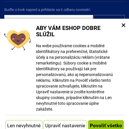
Buďte o krok napred a prihláste sa k odberu noviniek!.
×
ABY VÁM ESHOP DOBRE
Súhlasím so
spracovaním osobných údajov
SLÚŽIL
Na webe používame cookies a mobilné
identifikátory na preferenčné, štatistické
účely a na personalizáciu reklám (vrátane
remarketingu). Súbory cookie a mobilné
Pri tvorbe obsahu mohli byť použité nástroje umelej inteligencie. Viac
identifikátory sa používajú tak pre
informácií
tu
.
personalizovanú, ako aj nepersonalizovanú
reklamu. Kliknutím na Povoliť všetko tento
© Copyright ECLIPSERA s.r.o.
spracovanie schvaľujete, kliknutím na
Všetky práva vyhradené
Upraviť nastavenie si zvolíte konkrétne
Česká verze
skupiny cookies, prípadne kliknutím na Len
nevyhnutné toto spracovanie úplne
Zobraziť klasickú verziu
zakážete.
Vytvoril
Systém
Upraviť nastavenie