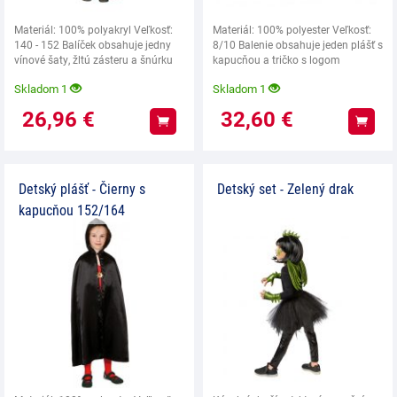
Materiál: 100% polyakryl Veľkosť:
Materiál: 100% polyester Veľkosť:
140 - 152 Balíček obsahuje jedny
8/10 Balenie obsahuje jeden plášť s
vínové šaty, žltú zásteru a šnúrku
kapucňou a tričko s logom
ako
Chrabromil.
Skladom 1
Skladom 1
26,96
€
32,60
€
Kúpiť
Kúpiť
Detský plášť - Čierny s
Detský set - Zelený drak
kapucňou 152/164