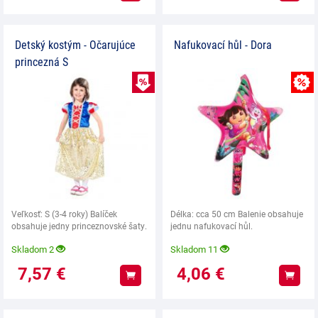
Detský kostým - Očarujúce
Nafukovací hůl - Dora
princezná S
VÝPREDAJ
Veľkosť: S (3-4 roky) Balíček
Délka: cca 50 cm Balenie obsahuje
obsahuje jedny princeznovské šaty.
jednu nafukovací hůl.
Skladom 2
Skladom 11
7,57
€
4,06
€
Kúpiť
Kúpiť