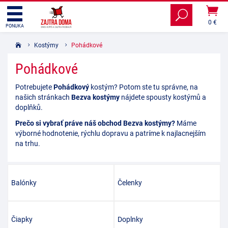
0 €
PONUKA
Kostýmy
Pohádkové
Pohádkové
Potrebujete
Pohádkový
kostým? Potom ste tu správne, na
našich stránkach
Bezva kostýmy
nájdete spousty kostýmů a
doplňků.
Prečo si vybrať práve náš obchod Bezva kostýmy?
Máme
výborné hodnotenie, rýchlu dopravu a patríme k najlacnejším
na trhu.
Balónky
Čelenky
Čiapky
Doplnky