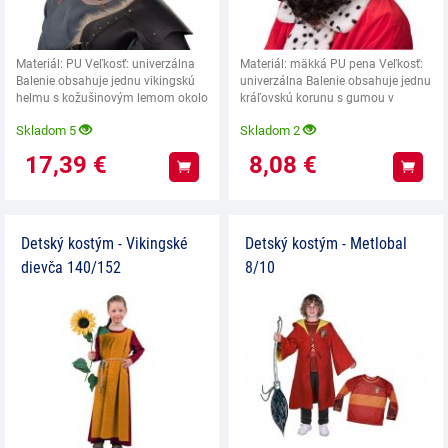
Materiál: PU Veľkosť: univerzálna
Materiál: mäkká PU pena Veľkosť:
Balenie obsahuje jednu vikingskú
univerzálna Balenie obsahuje jednu
helmu s kožušinovým lemom okolo
kráľovskú korunu s gumou v
rohov. Fúzy
zadnej časti.
Skladom 5
Skladom 2
17,39
€
8,08
€
Kúpiť
Kúpiť
Detský kostým - Vikingské
Detský kostým - Metlobal
dievča 140/152
8/10