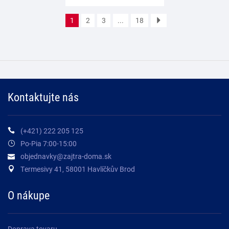
1
2
3
...
18
Kontaktujte nás
(+421) 222 205 125
Po-Pia 7:00-15:00
objednavky@zajtra-doma.sk
Termesivy 41, 58001 Havlíčkův Brod
O nákupe
Doprava tovaru