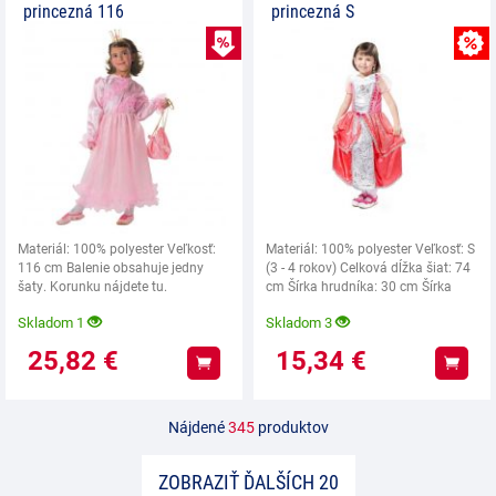
princezná 116
princezná S
VÝPREDAJ
Materiál: 100% polyester Veľkosť:
Materiál: 100% polyester Veľkosť: S
116 cm Balenie obsahuje jedny
(3 - 4 rokov) Celková dĺžka šiat: 74
šaty. Korunku nájdete tu.
cm Šírka hrudníka: 30 cm Šírka
UPOZORNENIE:
pása:
Skladom 1
Skladom 3
25,82
€
15,34
€
Kúpiť
Kúpiť
Nájdené
345
produktov
ZOBRAZIŤ ĎALŠÍCH 20