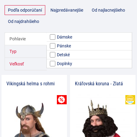
Podľa odporúčaní
Najpredávanejšie
Od najlacnejšieho
Od najdrahšieho
Dámske
Pohlavie
Pánske
Typ
Detské
Doplnky
Veľkosť
Vikingská helma s rohmi
Kráľovská koruna - Zlatá
MNOŽSTEVNÁ ZĽAVY