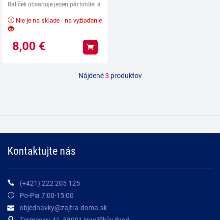
Balíček obsahuje jeden pár krídiel a
Nie je na sklade - na vyžiadanie
8,00
€
Kúpiť
Nájdené
3
produktov
Kontaktujte nás
(+421) 222 205 125
Po-Pia 7:00-15:00
objednavky@zajtra-doma.sk
Termesivy 41, 58001 Havlíčkův Brod