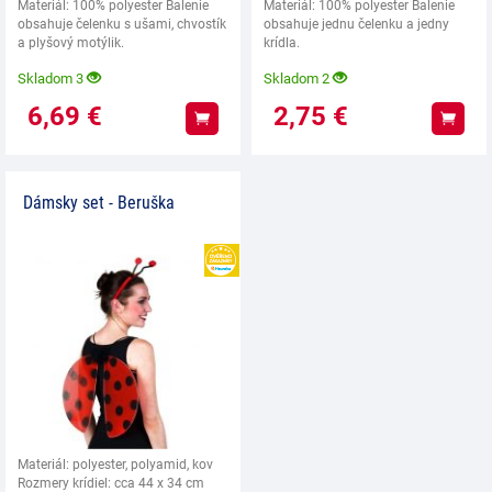
Materiál: 100% polyester Balenie
Materiál: 100% polyester Balenie
obsahuje čelenku s ušami, chvostík
obsahuje jednu čelenku a jedny
a plyšový motýlik.
krídla.
Skladom 3
Skladom 2
6,69
€
2,75
€
Kúpiť
Kúpiť
Dámsky set - Beruška
HEUREKA
Materiál: polyester, polyamid, kov
Rozmery krídiel: cca 44 x 34 cm