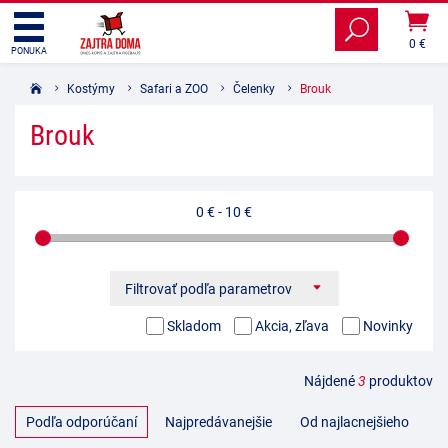
0 €
PONUKA
Kostýmy
Safari a ZOO
Čelenky
Brouk
Brouk
0 €
-
10 €
Filtrovať podľa parametrov
Skladom
Akcia, zľava
Novinky
Nájdené
3
produktov
Podľa odporúčaní
Najpredávanejšie
Od najlacnejšieho