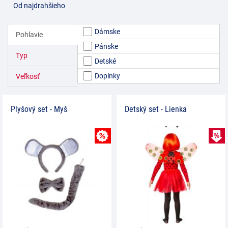
Od najdrahšieho
Dámske
Pohlavie
Pánske
Typ
Detské
Doplnky
Veľkosť
Plyšový set - Myš
Detský set - Lienka
MNOŽSTEVNÁ ZĽAVY