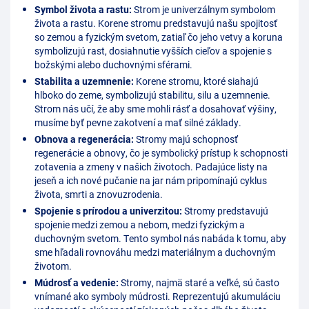
Symbol života a rastu:
Strom je univerzálnym symbolom
života a rastu. Korene stromu predstavujú našu spojitosť
so zemou a fyzickým svetom, zatiaľ čo jeho vetvy a koruna
symbolizujú rast, dosiahnutie vyšších cieľov a spojenie s
božskými alebo duchovnými sférami.
Stabilita a uzemnenie:
Korene stromu, ktoré siahajú
hlboko do zeme, symbolizujú stabilitu, silu a uzemnenie.
Strom nás učí, že aby sme mohli rásť a dosahovať výšiny,
musíme byť pevne zakotvení a mať silné základy.
Obnova a regenerácia:
Stromy majú schopnosť
regenerácie a obnovy, čo je symbolický prístup k schopnosti
zotavenia a zmeny v našich životoch. Padajúce listy na
jeseň a ich nové pučanie na jar nám pripomínajú cyklus
života, smrti a znovuzrodenia.
Spojenie s prírodou a univerzitou:
Stromy predstavujú
spojenie medzi zemou a nebom, medzi fyzickým a
duchovným svetom. Tento symbol nás nabáda k tomu, aby
sme hľadali rovnováhu medzi materiálnym a duchovným
životom.
Múdrosť a vedenie:
Stromy, najmä staré a veľké, sú často
vnímané ako symboly múdrosti. Reprezentujú akumuláciu