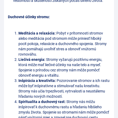
vedomostí a skúseností získaných počas dlhého života.
Duchovné účinky stromu:
Meditácia a relaxácia:
Pobyt v prítomnosti stromov
alebo meditácia pod stromom môže priniesť hlboký
pocit pokoja, relaxácie a duchovného spojenia. Stromy
nám pomáhajú uvoľniť stres a obnoviť vnútornú
rovnováhu.
Liečivá energia:
Stromy vyžarujú pozitívnu energiu,
ktorá môže mať liečivé účinky na naše telo a myseľ.
Spojenie s prírodou cez stromy nám môže pomôcť
obnoviť energiu a vitalitu.
Inšpirácia a kreativita:
Pozorovanie stromov a ich rastu
môže byť inšpiratívne a stimulovať našu kreativitu.
Stromy nás učia trpezlivosti, vytrvalosti a neustálemu
hľadaniu nových možností.
Spiritualita a duchovný rast:
Stromy nás môžu
inšpirovať k duchovnému rastu a hľadaniu hlbšieho
zmyslu života. Spojenie so stromami nám môže pomôcť
nájsť vnútorný mier a zmysel pre duchovnú cestu.