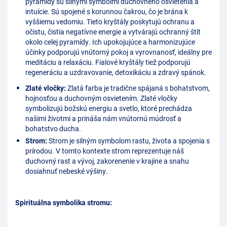
pyramídy sú silnými symbolmi duchovného osvietenia a
intuície. Sú spojené s korunnou čakrou, čo je brána k
vyššiemu vedomiu. Tieto kryštály poskytujú ochranu a
očistu, čistia negatívne energie a vytvárajú ochranný štít
okolo celej pyramídy. Ich upokojujúce a harmonizujúce
účinky podporujú vnútorný pokoj a vyrovnanosť, ideálny pre
meditáciu a relaxáciu. Fialové kryštály tiež podporujú
regeneráciu a uzdravovanie, detoxikáciu a zdravý spánok.
Zlaté vločky:
Zlatá farba je tradične spájaná s bohatstvom,
hojnosťou a duchovným osvietením. Zlaté vločky
symbolizujú božskú energiu a svetlo, ktoré prechádza
našimi životmi a prináša nám vnútornú múdrosť a
bohatstvo ducha.
Strom:
Strom je silným symbolom rastu, života a spojenia s
prírodou. V tomto kontexte strom reprezentuje náš
duchovný rast a vývoj, zakorenenie v krajine a snahu
dosiahnuť nebeské výšiny.
Spirituálna symbolika stromu: