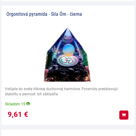
Orgonitová pyramída - Sila Óm - čierna
Vstúpte do sveta hlbokej duchovnej harmónie. Pyramídy predstavujú
stabilitu a pevnosť. Ich základňa
Skladom 15
9,61
€
Kúpiť