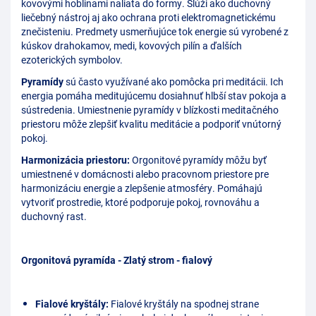
kovovými hoblinami naliata do formy. Slúži ako duchovný
liečebný nástroj aj ako ochrana proti elektromagnetickému
znečisteniu. Predmety usmerňujúce tok energie sú vyrobené z
kúskov drahokamov, medi, kovových pilín a ďalších
ezoterických symbolov.
Pyramídy
sú často využívané ako pomôcka pri meditácii. Ich
energia pomáha meditujúcemu dosiahnuť hlbší stav pokoja a
sústredenia. Umiestnenie pyramídy v blízkosti meditačného
priestoru môže zlepšiť kvalitu meditácie a podporiť vnútorný
pokoj.
Harmonizácia priestoru:
Orgonitové pyramídy môžu byť
umiestnené v domácnosti alebo pracovnom priestore pre
harmonizáciu energie a zlepšenie atmosféry. Pomáhajú
vytvoriť prostredie, ktoré podporuje pokoj, rovnováhu a
duchovný rast.
Orgonitová pyramída - Zlatý strom - fialový
Fialové kryštály:
Fialové kryštály na spodnej strane