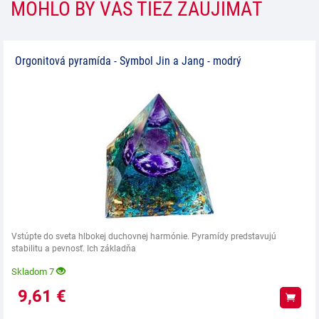
MOHLO BY VÁS TIEŽ ZAUJÍMAŤ
Orgonitová pyramída - Symbol Jin a Jang - modrý
Vstúpte do sveta hlbokej duchovnej harmónie. Pyramídy predstavujú
stabilitu a pevnosť. Ich základňa
Skladom 7
9,61
€
Kúpiť