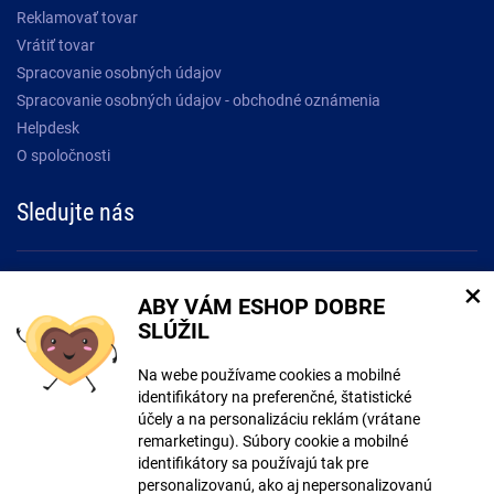
Reklamovať tovar
Vrátiť tovar
Spracovanie osobných údajov
Spracovanie osobných údajov - obchodné oznámenia
Helpdesk
O spoločnosti
Sledujte nás
Buďte o krok napred a prihláste sa k odberu noviniek!.
×
ABY VÁM ESHOP DOBRE
SLÚŽIL
Súhlasím so
spracovaním osobných údajov
Na webe používame cookies a mobilné
identifikátory na preferenčné, štatistické
účely a na personalizáciu reklám (vrátane
remarketingu). Súbory cookie a mobilné
identifikátory sa používajú tak pre
personalizovanú, ako aj nepersonalizovanú