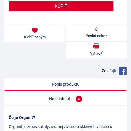
Poslat odkaz
K obľúbeným
Vytlačiť
Zdieľajte:
Popis produktu
Na stiahnutie
4
Čo je Orgonit?
Orgonit je zmes katalyzovanej živice zo sklených vlákien s