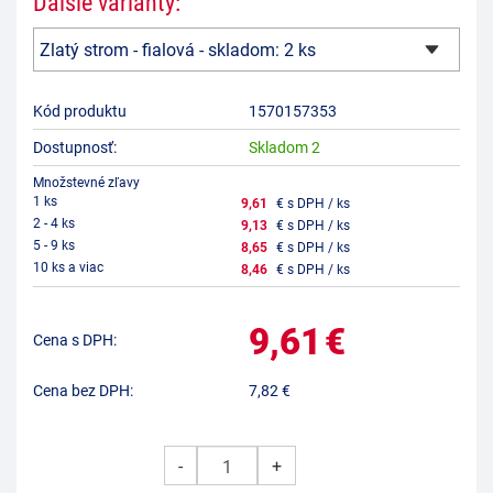
Ďalšie varianty:
Kód produktu
1570157353
Dostupnosť:
Skladom 2
Množstevné zľavy
1 ks
9,61
€ s DPH / ks
2 - 4 ks
9,13
€ s DPH / ks
5 - 9 ks
8,65
€ s DPH / ks
10 ks a viac
8,46
€ s DPH / ks
9,61
€
Cena s DPH:
Cena bez DPH:
7,82
€
-
+