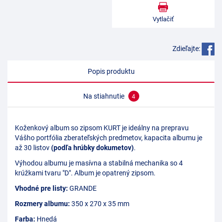
Vytlačiť
Zdieľajte:
Popis produktu
Na stiahnutie
4
Koženkový album so zipsom KURT je ideálny na prepravu
Vášho portfólia zberateľských predmetov, kapacita albumu je
až 30 listov
(podľa hrúbky dokumetov)
.
Výhodou albumu je masívna a stabilná mechanika so 4
krúžkami tvaru "D". Album je opatrený zipsom.
Vhodné pre listy:
GRANDE
Rozmery albumu:
350 x 270 x 35 mm
Farba:
Hnedá