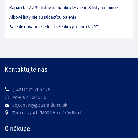
Kapacita:
Až 30 listov na bankovky alebo 3 listy na mince
Albové listy nie sú súčasťou balenia.
Balenie obsahuje jeden koženkový album KURT.
Kontaktujte nás
(+421) 222 205 125
Po-Pia 7:00-15:00
objednavky@zajtra-doma.sk
Termesivy 41, 58001 Havlíčkův Brod
O nákupe