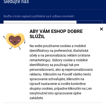
Sledujte nás
Buďte o krok napred a prihláste sa k odberu noviniek!.
×
ABY VÁM ESHOP DOBRE
Súhlasím so
spracovaním osobných údajov
SLÚŽIL
Na webe používame cookies a mobilné
identifikátory na preferenčné, štatistické
účely a na personalizáciu reklám (vrátane
remarketingu). Súbory cookie a mobilné
Pri tvorbe obsahu mohli byť použité nástroje umelej inteligencie. Viac
identifikátory sa používajú tak pre
informácií
tu
.
personalizovanú, ako aj nepersonalizovanú
reklamu. Kliknutím na Povoliť všetko tento
© Copyright ECLIPSERA s.r.o.
spracovanie schvaľujete, kliknutím na
Všetky práva vyhradené
Upraviť nastavenie si zvolíte konkrétne
Česká verze
skupiny cookies, prípadne kliknutím na Len
nevyhnutné toto spracovanie úplne
Zobraziť klasickú verziu
zakážete.
Vytvoril